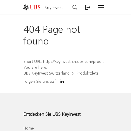
KeyInvest
404 Page not
found
Short URL:
https://keyinvest-ch.ubs.com/produkt/detail/index/isin/CH1567050435
You are here:
UBS KeyInvest Switzerland
Produktdetail
Folgen Sie uns auf
Entdecken Sie UBS KeyInvest
Home