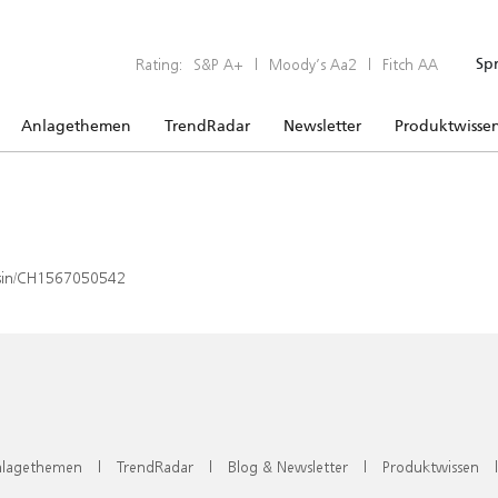
Rating:
S&P A+
|
Moody’s Aa2
|
Fitch AA
Sp
Anlagethemen
TrendRadar
Newsletter
Produktwisse
x/isin/CH1567050542
lagethemen
|
TrendRadar
|
Blog & Newsletter
|
Produktwissen
|