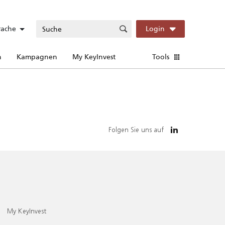
rache
Login
n
Kampagnen
My KeyInvest
Tools
Folgen Sie uns auf
My KeyInvest