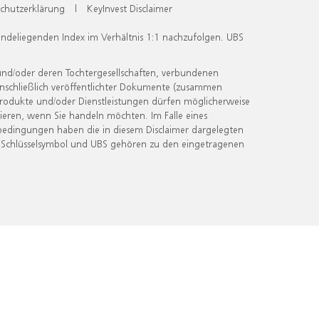
chutzerklärung
|
KeyInvest Disclaimer
undeliegenden Index im Verhältnis 1:1 nachzufolgen. UBS
und/oder deren Tochtergesellschaften, verbundenen
inschließlich veröffentlichter Dokumente (zusammen
 Produkte und/oder Dienstleistungen dürfen möglicherweise
ieren, wenn Sie handeln möchten. Im Falle eines
bedingungen haben die in diesem Disclaimer dargelegten
 Schlüsselsymbol und UBS gehören zu den eingetragenen