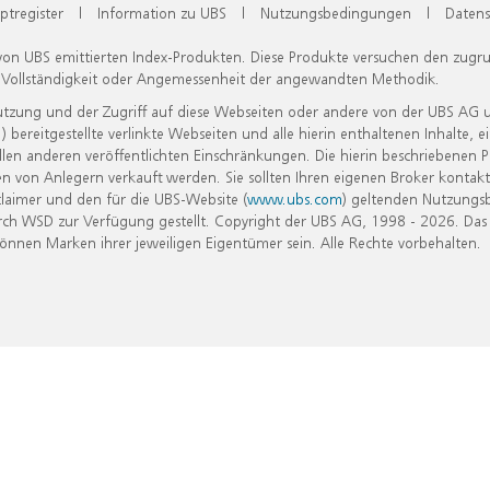
ptregister
|
Information zu UBS
|
Nutzungsbedingungen
|
Datens
 von UBS emittierten Index-Produkten. Diese Produkte versuchen den zugr
, Vollständigkeit oder Angemessenheit der angewandten Methodik.
Nutzung und der Zugriff auf diese Webseiten oder andere von der UBS AG 
eitgestellte verlinkte Webseiten und alle hierin enthaltenen Inhalte, e
allen anderen veröffentlichten Einschränkungen. Die hierin beschriebenen
n von Anlegern verkauft werden. Sie sollten Ihren eigenen Broker kontakt
laimer und den für die UBS-Website (
www.ubs.com
) geltenden Nutzungs
h WSD zur Verfügung gestellt. Copyright der UBS AG, 1998 - 2026. Das
nen Marken ihrer jeweiligen Eigentümer sein. Alle Rechte vorbehalten.