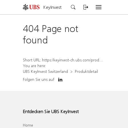
KeyInvest
404 Page not
found
Short URL:
https://keyinvest-ch.ubs.com/produkt/detail/index/isin/CH1567050567
You are here:
UBS KeyInvest Switzerland
Produktdetail
Folgen Sie uns auf
Entdecken Sie UBS KeyInvest
Home