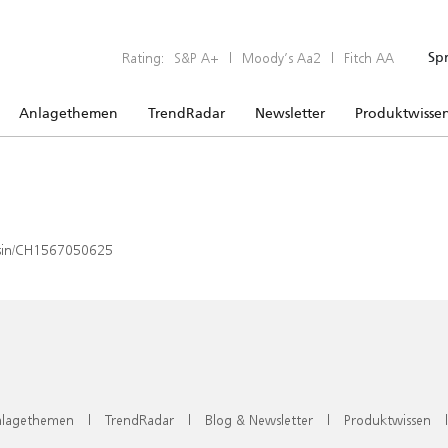
Rating:
S&P A+
|
Moody’s Aa2
|
Fitch AA
Sp
Anlagethemen
TrendRadar
Newsletter
Produktwisse
x/isin/CH1567050625
lagethemen
|
TrendRadar
|
Blog & Newsletter
|
Produktwissen
|