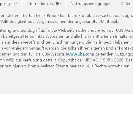
ptregister
|
Information zu UBS
|
Nutzungsbedingungen
|
Datens
 von UBS emittierten Index-Produkten. Diese Produkte versuchen den zugr
, Vollständigkeit oder Angemessenheit der angewandten Methodik.
Nutzung und der Zugriff auf diese Webseiten oder andere von der UBS AG 
eitgestellte verlinkte Webseiten und alle hierin enthaltenen Inhalte, e
allen anderen veröffentlichten Einschränkungen. Die hierin beschriebenen
n von Anlegern verkauft werden. Sie sollten Ihren eigenen Broker kontakt
laimer und den für die UBS-Website (
www.ubs.com
) geltenden Nutzungs
h WSD zur Verfügung gestellt. Copyright der UBS AG, 1998 - 2026. Das
nen Marken ihrer jeweiligen Eigentümer sein. Alle Rechte vorbehalten.