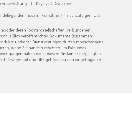
chutzerklärung
|
KeyInvest Disclaimer
undeliegenden Index im Verhältnis 1:1 nachzufolgen. UBS
und/oder deren Tochtergesellschaften, verbundenen
inschließlich veröffentlichter Dokumente (zusammen
 Produkte und/oder Dienstleistungen dürfen möglicherweise
ieren, wenn Sie handeln möchten. Im Falle eines
bedingungen haben die in diesem Disclaimer dargelegten
 Schlüsselsymbol und UBS gehören zu den eingetragenen