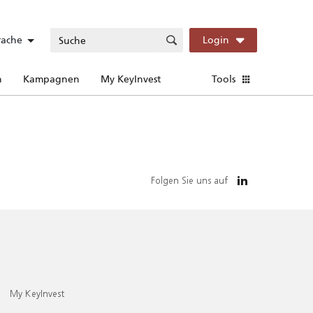
rache
Login
n
Kampagnen
My KeyInvest
Tools
Folgen Sie uns auf
My KeyInvest