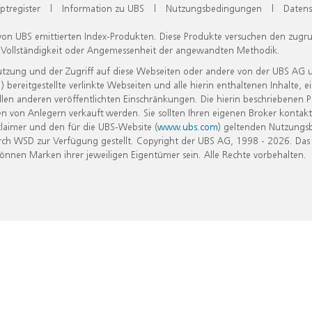
ptregister
|
Information zu UBS
|
Nutzungsbedingungen
|
Datens
 von UBS emittierten Index-Produkten. Diese Produkte versuchen den zugr
, Vollständigkeit oder Angemessenheit der angewandten Methodik.
Nutzung und der Zugriff auf diese Webseiten oder andere von der UBS AG 
eitgestellte verlinkte Webseiten und alle hierin enthaltenen Inhalte, e
allen anderen veröffentlichten Einschränkungen. Die hierin beschriebenen
n von Anlegern verkauft werden. Sie sollten Ihren eigenen Broker kontakt
laimer und den für die UBS-Website (
www.ubs.com
) geltenden Nutzungs
h WSD zur Verfügung gestellt. Copyright der UBS AG, 1998 - 2026. Das
nen Marken ihrer jeweiligen Eigentümer sein. Alle Rechte vorbehalten.