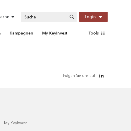
rache
Login
n
Kampagnen
My KeyInvest
Tools
Folgen Sie uns auf
My KeyInvest