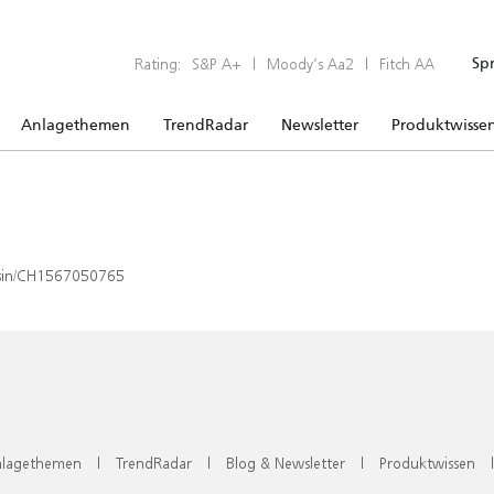
Rating:
S&P A+
|
Moody’s Aa2
|
Fitch AA
Sp
Anlagethemen
TrendRadar
Newsletter
Produktwisse
x/isin/CH1567050765
lagethemen
|
TrendRadar
|
Blog & Newsletter
|
Produktwissen
|