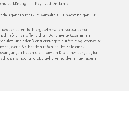
chutzerklärung
|
KeyInvest Disclaimer
undeliegenden Index im Verhältnis 1:1 nachzufolgen. UBS
und/oder deren Tochtergesellschaften, verbundenen
inschließlich veröffentlichter Dokumente (zusammen
 Produkte und/oder Dienstleistungen dürfen möglicherweise
ieren, wenn Sie handeln möchten. Im Falle eines
bedingungen haben die in diesem Disclaimer dargelegten
 Schlüsselsymbol und UBS gehören zu den eingetragenen