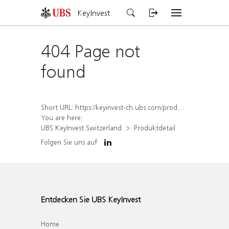
KeyInvest
404 Page not
found
Short URL:
https://keyinvest-ch.ubs.com/produkt/detail/index/isin/CH1567051318
You are here:
UBS KeyInvest Switzerland
Produktdetail
Folgen Sie uns auf
Entdecken Sie UBS KeyInvest
Home