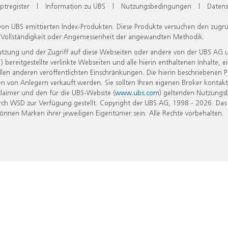
ptregister
|
Information zu UBS
|
Nutzungsbedingungen
|
Datens
 von UBS emittierten Index-Produkten. Diese Produkte versuchen den zugr
, Vollständigkeit oder Angemessenheit der angewandten Methodik.
Nutzung und der Zugriff auf diese Webseiten oder andere von der UBS AG 
eitgestellte verlinkte Webseiten und alle hierin enthaltenen Inhalte, e
allen anderen veröffentlichten Einschränkungen. Die hierin beschriebenen
n von Anlegern verkauft werden. Sie sollten Ihren eigenen Broker kontakt
laimer und den für die UBS-Website (
www.ubs.com
) geltenden Nutzungs
h WSD zur Verfügung gestellt. Copyright der UBS AG, 1998 - 2026. Das
nen Marken ihrer jeweiligen Eigentümer sein. Alle Rechte vorbehalten.