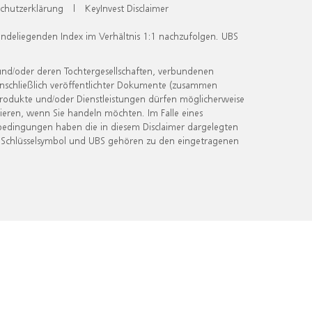
chutzerklärung
|
KeyInvest Disclaimer
undeliegenden Index im Verhältnis 1:1 nachzufolgen. UBS
und/oder deren Tochtergesellschaften, verbundenen
inschließlich veröffentlichter Dokumente (zusammen
 Produkte und/oder Dienstleistungen dürfen möglicherweise
ieren, wenn Sie handeln möchten. Im Falle eines
bedingungen haben die in diesem Disclaimer dargelegten
 Schlüsselsymbol und UBS gehören zu den eingetragenen