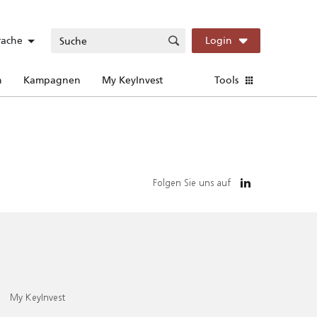
rache
Login
n
Kampagnen
My KeyInvest
Tools
Folgen Sie uns auf
My KeyInvest