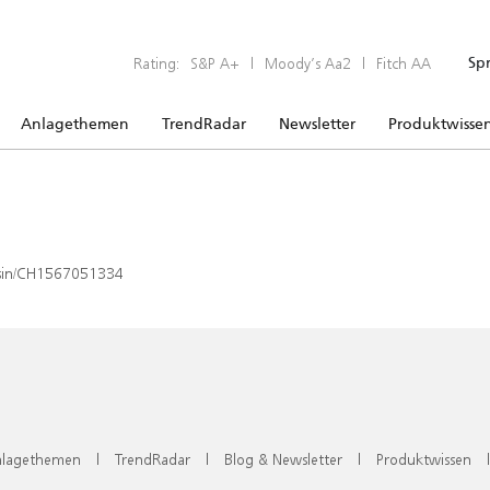
Rating:
S&P A+
|
Moody’s Aa2
|
Fitch AA
Sp
Anlagethemen
TrendRadar
Newsletter
Produktwisse
x/isin/CH1567051334
lagethemen
|
TrendRadar
|
Blog & Newsletter
|
Produktwissen
|