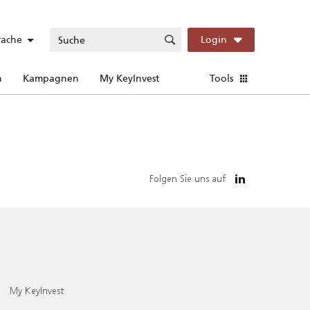
rache
Login
n
Kampagnen
My KeyInvest
Tools
Folgen Sie uns auf
My KeyInvest