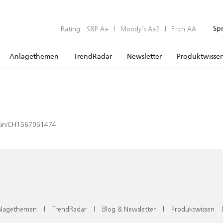
Rating:
S&P A+
|
Moody’s Aa2
|
Fitch AA
Sp
Anlagethemen
TrendRadar
Newsletter
Produktwisse
x/isin/CH1567051474
lagethemen
|
TrendRadar
|
Blog & Newsletter
|
Produktwissen
|