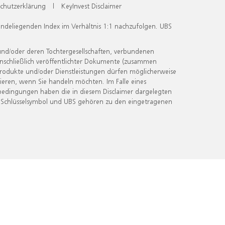
chutzerklärung
|
KeyInvest Disclaimer
undeliegenden Index im Verhältnis 1:1 nachzufolgen. UBS
und/oder deren Tochtergesellschaften, verbundenen
inschließlich veröffentlichter Dokumente (zusammen
 Produkte und/oder Dienstleistungen dürfen möglicherweise
ieren, wenn Sie handeln möchten. Im Falle eines
bedingungen haben die in diesem Disclaimer dargelegten
 Schlüsselsymbol und UBS gehören zu den eingetragenen