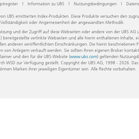
ptregister
|
Information zu UBS
|
Nutzungsbedingungen
|
Datens
 von UBS emittierten Index-Produkten. Diese Produkte versuchen den zugr
, Vollständigkeit oder Angemessenheit der angewandten Methodik.
Nutzung und der Zugriff auf diese Webseiten oder andere von der UBS AG 
eitgestellte verlinkte Webseiten und alle hierin enthaltenen Inhalte, e
allen anderen veröffentlichten Einschränkungen. Die hierin beschriebenen
n von Anlegern verkauft werden. Sie sollten Ihren eigenen Broker kontakt
laimer und den für die UBS-Website (
www.ubs.com
) geltenden Nutzungs
h WSD zur Verfügung gestellt. Copyright der UBS AG, 1998 - 2026. Das
nen Marken ihrer jeweiligen Eigentümer sein. Alle Rechte vorbehalten.