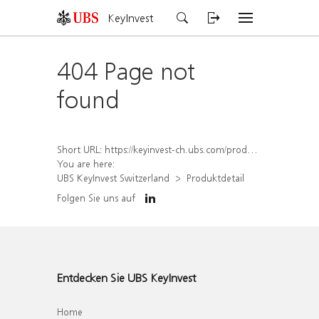
KeyInvest
404 Page not
found
Short URL:
https://keyinvest-ch.ubs.com/produkt/detail/index/isin/CH1567051508
You are here:
UBS KeyInvest Switzerland
Produktdetail
Folgen Sie uns auf
Entdecken Sie UBS KeyInvest
Home