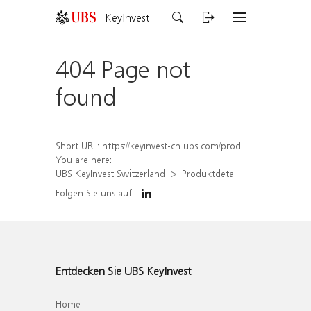
KeyInvest
404 Page not
found
Short URL:
https://keyinvest-ch.ubs.com/produkt/detail/index/isin/CH1567051987
You are here:
UBS KeyInvest Switzerland
Produktdetail
Folgen Sie uns auf
Entdecken Sie UBS KeyInvest
Home