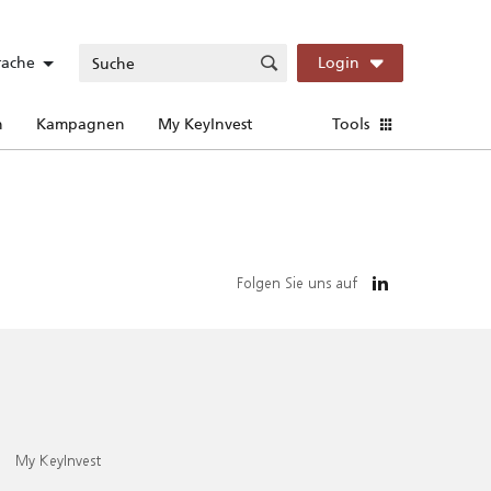
rache
Login
n
Kampagnen
My KeyInvest
Tools
Folgen Sie uns auf
My KeyInvest