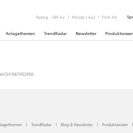
Rating:
S&P A+
|
Moody’s Aa2
|
Fitch AA
Sp
Anlagethemen
TrendRadar
Newsletter
Produktwisse
x/isin/CH1567052050
lagethemen
|
TrendRadar
|
Blog & Newsletter
|
Produktwissen
|