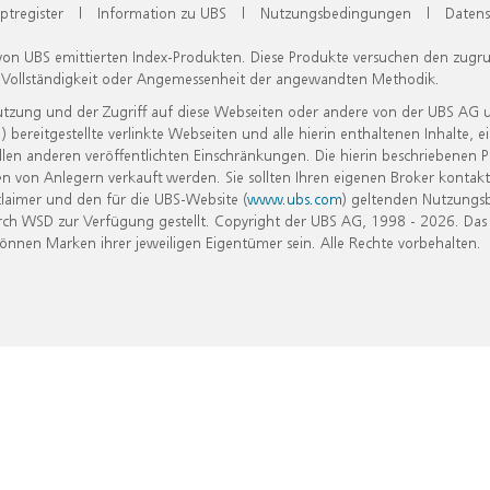
ptregister
|
Information zu UBS
|
Nutzungsbedingungen
|
Datens
 von UBS emittierten Index-Produkten. Diese Produkte versuchen den zugr
, Vollständigkeit oder Angemessenheit der angewandten Methodik.
Nutzung und der Zugriff auf diese Webseiten oder andere von der UBS AG 
eitgestellte verlinkte Webseiten und alle hierin enthaltenen Inhalte, e
allen anderen veröffentlichten Einschränkungen. Die hierin beschriebenen
n von Anlegern verkauft werden. Sie sollten Ihren eigenen Broker kontakt
laimer und den für die UBS-Website (
www.ubs.com
) geltenden Nutzungs
h WSD zur Verfügung gestellt. Copyright der UBS AG, 1998 - 2026. Das
nen Marken ihrer jeweiligen Eigentümer sein. Alle Rechte vorbehalten.