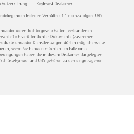
chutzerklärung
|
KeyInvest Disclaimer
undeliegenden Index im Verhältnis 1:1 nachzufolgen. UBS
und/oder deren Tochtergesellschaften, verbundenen
inschließlich veröffentlichter Dokumente (zusammen
 Produkte und/oder Dienstleistungen dürfen möglicherweise
ieren, wenn Sie handeln möchten. Im Falle eines
bedingungen haben die in diesem Disclaimer dargelegten
 Schlüsselsymbol und UBS gehören zu den eingetragenen