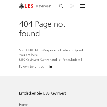
KeyInvest
404 Page not
found
Short URL:
https://keyinvest-ch.ubs.com/produkt/detail/index/isin/CH1567052233
You are here:
UBS KeyInvest Switzerland
Produktdetail
Folgen Sie uns auf
Entdecken Sie UBS KeyInvest
Home