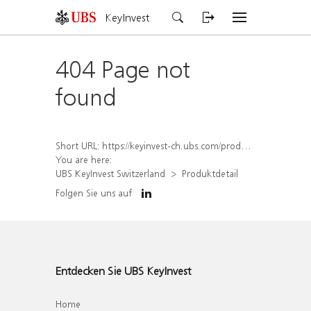
KeyInvest
404 Page not
found
Short URL:
https://keyinvest-ch.ubs.com/produkt/detail/index/isin/CH1567052290
You are here:
UBS KeyInvest Switzerland
Produktdetail
Folgen Sie uns auf
Entdecken Sie UBS KeyInvest
Home