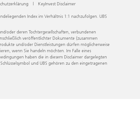
chutzerklärung
|
KeyInvest Disclaimer
undeliegenden Index im Verhältnis 1:1 nachzufolgen. UBS
und/oder deren Tochtergesellschaften, verbundenen
inschließlich veröffentlichter Dokumente (zusammen
 Produkte und/oder Dienstleistungen dürfen möglicherweise
ieren, wenn Sie handeln möchten. Im Falle eines
bedingungen haben die in diesem Disclaimer dargelegten
 Schlüsselsymbol und UBS gehören zu den eingetragenen