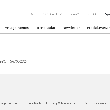
Rating:
S&P A+
|
Moody’s Aa2
|
Fitch AA
Sp
Anlagethemen
TrendRadar
Newsletter
Produktwisse
x/isin/CH1567052324
lagethemen
|
TrendRadar
|
Blog & Newsletter
|
Produktwissen
|