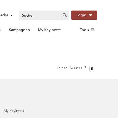
rache
Login
n
Kampagnen
My KeyInvest
Tools
Folgen Sie uns auf
My KeyInvest