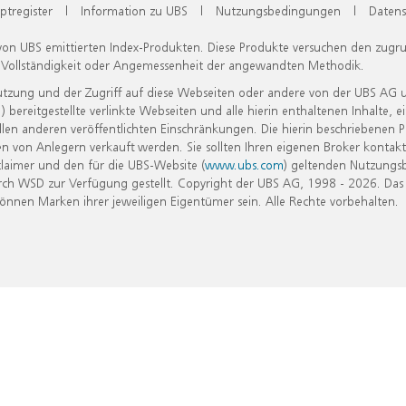
ptregister
|
Information zu UBS
|
Nutzungsbedingungen
|
Datens
 von UBS emittierten Index-Produkten. Diese Produkte versuchen den zugr
, Vollständigkeit oder Angemessenheit der angewandten Methodik.
Nutzung und der Zugriff auf diese Webseiten oder andere von der UBS AG 
eitgestellte verlinkte Webseiten und alle hierin enthaltenen Inhalte, e
allen anderen veröffentlichten Einschränkungen. Die hierin beschriebenen
n von Anlegern verkauft werden. Sie sollten Ihren eigenen Broker kontakt
laimer und den für die UBS-Website (
www.ubs.com
) geltenden Nutzungs
h WSD zur Verfügung gestellt. Copyright der UBS AG, 1998 - 2026. Das
nen Marken ihrer jeweiligen Eigentümer sein. Alle Rechte vorbehalten.