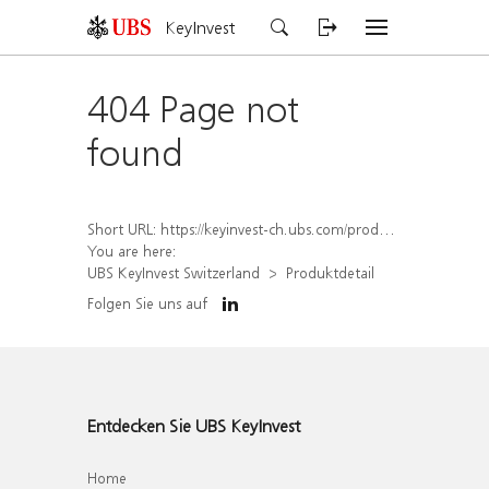
KeyInvest
404 Page not
found
Short URL:
https://keyinvest-ch.ubs.com/produkt/detail/index/isin/CH1567052464
You are here:
UBS KeyInvest Switzerland
Produktdetail
Folgen Sie uns auf
Entdecken Sie UBS KeyInvest
Home