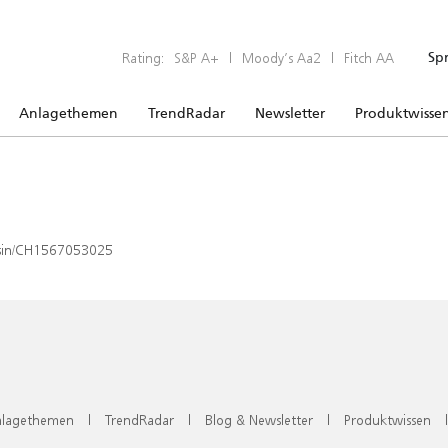
Rating:
S&P A+
|
Moody’s Aa2
|
Fitch AA
Sp
Anlagethemen
TrendRadar
Newsletter
Produktwisse
x/isin/CH1567053025
lagethemen
|
TrendRadar
|
Blog & Newsletter
|
Produktwissen
|