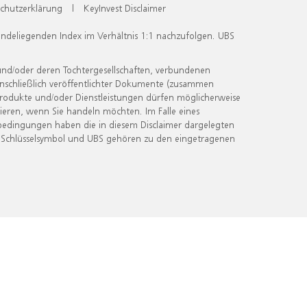
chutzerklärung
|
KeyInvest Disclaimer
undeliegenden Index im Verhältnis 1:1 nachzufolgen. UBS
und/oder deren Tochtergesellschaften, verbundenen
inschließlich veröffentlichter Dokumente (zusammen
 Produkte und/oder Dienstleistungen dürfen möglicherweise
ieren, wenn Sie handeln möchten. Im Falle eines
bedingungen haben die in diesem Disclaimer dargelegten
 Schlüsselsymbol und UBS gehören zu den eingetragenen