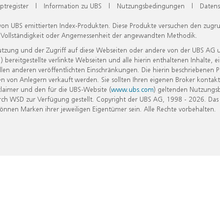
ptregister
|
Information zu UBS
|
Nutzungsbedingungen
|
Datens
 von UBS emittierten Index-Produkten. Diese Produkte versuchen den zugr
, Vollständigkeit oder Angemessenheit der angewandten Methodik.
Nutzung und der Zugriff auf diese Webseiten oder andere von der UBS AG 
eitgestellte verlinkte Webseiten und alle hierin enthaltenen Inhalte, e
allen anderen veröffentlichten Einschränkungen. Die hierin beschriebenen
n von Anlegern verkauft werden. Sie sollten Ihren eigenen Broker kontakt
laimer und den für die UBS-Website (
www.ubs.com
) geltenden Nutzungs
h WSD zur Verfügung gestellt. Copyright der UBS AG, 1998 - 2026. Das
nen Marken ihrer jeweiligen Eigentümer sein. Alle Rechte vorbehalten.