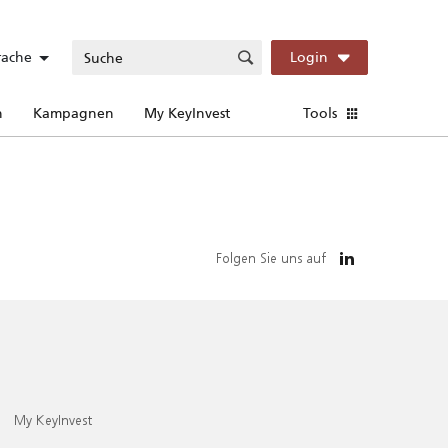
rache
Login
n
Kampagnen
My KeyInvest
Tools
Folgen Sie uns auf
My KeyInvest