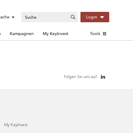
rache
Login
n
Kampagnen
My KeyInvest
Tools
Folgen Sie uns auf
My KeyInvest