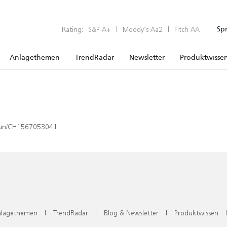
Rating:
S&P A+
|
Moody’s Aa2
|
Fitch AA
Sp
Anlagethemen
TrendRadar
Newsletter
Produktwisse
x/isin/CH1567053041
lagethemen
|
TrendRadar
|
Blog & Newsletter
|
Produktwissen
|