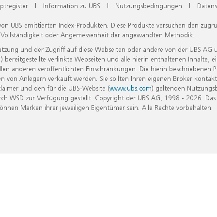
ptregister
|
Information zu UBS
|
Nutzungsbedingungen
|
Datens
 von UBS emittierten Index-Produkten. Diese Produkte versuchen den zugr
, Vollständigkeit oder Angemessenheit der angewandten Methodik.
Nutzung und der Zugriff auf diese Webseiten oder andere von der UBS AG 
eitgestellte verlinkte Webseiten und alle hierin enthaltenen Inhalte, e
allen anderen veröffentlichten Einschränkungen. Die hierin beschriebenen
n von Anlegern verkauft werden. Sie sollten Ihren eigenen Broker kontakt
laimer und den für die UBS-Website (
www.ubs.com
) geltenden Nutzungs
h WSD zur Verfügung gestellt. Copyright der UBS AG, 1998 - 2026. Das
nen Marken ihrer jeweiligen Eigentümer sein. Alle Rechte vorbehalten.