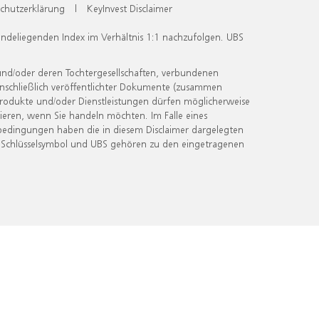
chutzerklärung
|
KeyInvest Disclaimer
undeliegenden Index im Verhältnis 1:1 nachzufolgen. UBS
und/oder deren Tochtergesellschaften, verbundenen
inschließlich veröffentlichter Dokumente (zusammen
 Produkte und/oder Dienstleistungen dürfen möglicherweise
ieren, wenn Sie handeln möchten. Im Falle eines
bedingungen haben die in diesem Disclaimer dargelegten
 Schlüsselsymbol und UBS gehören zu den eingetragenen