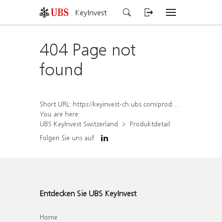
KeyInvest
404 Page not
found
Short URL:
https://keyinvest-ch.ubs.com/produkt/detail/index/isin/CH1567053132
You are here:
UBS KeyInvest Switzerland
Produktdetail
Folgen Sie uns auf
Entdecken Sie UBS KeyInvest
Home