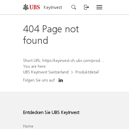
KeyInvest
404 Page not
found
Short URL:
https://keyinvest-ch.ubs.com/produkt/detail/index/isin/CH1567053140
You are here:
UBS KeyInvest Switzerland
Produktdetail
Folgen Sie uns auf
Entdecken Sie UBS KeyInvest
Home