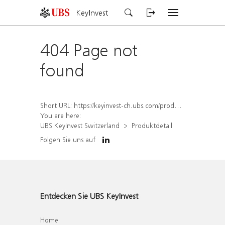
KeyInvest
404 Page not
found
Short URL:
https://keyinvest-ch.ubs.com/produkt/detail/index/isin/CH1567053371
You are here:
UBS KeyInvest Switzerland
Produktdetail
Folgen Sie uns auf
Entdecken Sie UBS KeyInvest
Home