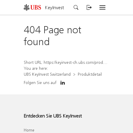
KeyInvest
404 Page not
found
Short URL:
https://keyinvest-ch.ubs.com/produkt/detail/index/isin/CH1567053462
You are here:
UBS KeyInvest Switzerland
Produktdetail
Folgen Sie uns auf
Entdecken Sie UBS KeyInvest
Home