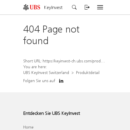
KeyInvest
404 Page not
found
Short URL:
https://keyinvest-ch.ubs.com/produkt/detail/index/isin/CH1567053645
You are here:
UBS KeyInvest Switzerland
Produktdetail
Folgen Sie uns auf
Entdecken Sie UBS KeyInvest
Home