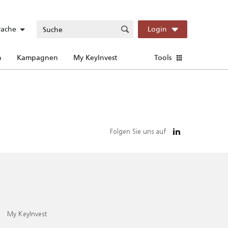
rache
Login
n
Kampagnen
My KeyInvest
Tools
Folgen Sie uns auf
My KeyInvest