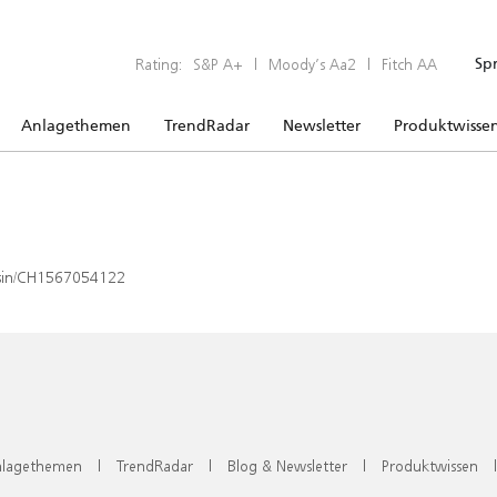
Rating:
S&P A+
|
Moody’s Aa2
|
Fitch AA
Sp
Anlagethemen
TrendRadar
Newsletter
Produktwisse
x/isin/CH1567054122
lagethemen
|
TrendRadar
|
Blog & Newsletter
|
Produktwissen
|