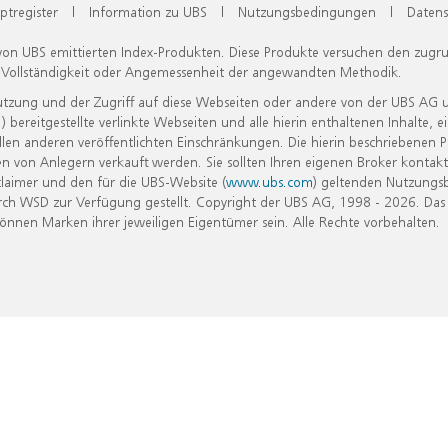
ptregister
|
Information zu UBS
|
Nutzungsbedingungen
|
Datens
 von UBS emittierten Index-Produkten. Diese Produkte versuchen den zugr
, Vollständigkeit oder Angemessenheit der angewandten Methodik.
Nutzung und der Zugriff auf diese Webseiten oder andere von der UBS AG 
eitgestellte verlinkte Webseiten und alle hierin enthaltenen Inhalte, e
allen anderen veröffentlichten Einschränkungen. Die hierin beschriebenen
n von Anlegern verkauft werden. Sie sollten Ihren eigenen Broker kontakt
laimer und den für die UBS-Website (
www.ubs.com
) geltenden Nutzungs
h WSD zur Verfügung gestellt. Copyright der UBS AG, 1998 - 2026. Das
nen Marken ihrer jeweiligen Eigentümer sein. Alle Rechte vorbehalten.