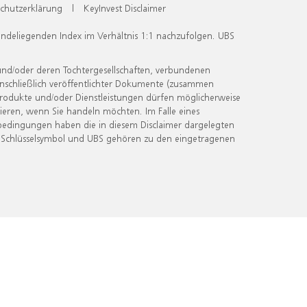
chutzerklärung
|
KeyInvest Disclaimer
undeliegenden Index im Verhältnis 1:1 nachzufolgen. UBS
und/oder deren Tochtergesellschaften, verbundenen
inschließlich veröffentlichter Dokumente (zusammen
 Produkte und/oder Dienstleistungen dürfen möglicherweise
ieren, wenn Sie handeln möchten. Im Falle eines
bedingungen haben die in diesem Disclaimer dargelegten
 Schlüsselsymbol und UBS gehören zu den eingetragenen