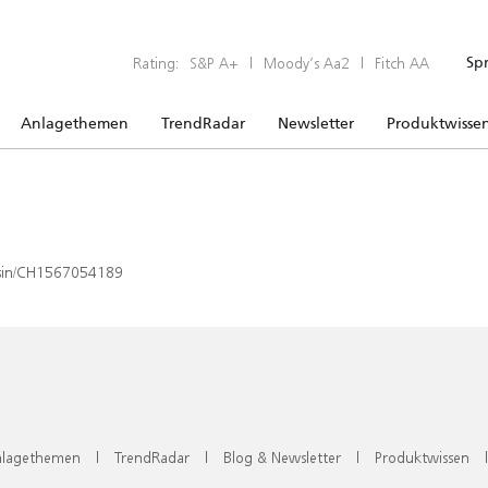
Rating:
S&P A+
|
Moody’s Aa2
|
Fitch AA
Sp
Anlagethemen
TrendRadar
Newsletter
Produktwisse
x/isin/CH1567054189
lagethemen
|
TrendRadar
|
Blog & Newsletter
|
Produktwissen
|