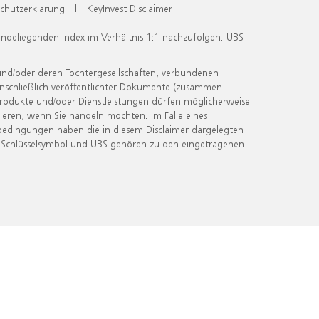
chutzerklärung
|
KeyInvest Disclaimer
undeliegenden Index im Verhältnis 1:1 nachzufolgen. UBS
und/oder deren Tochtergesellschaften, verbundenen
inschließlich veröffentlichter Dokumente (zusammen
 Produkte und/oder Dienstleistungen dürfen möglicherweise
ieren, wenn Sie handeln möchten. Im Falle eines
bedingungen haben die in diesem Disclaimer dargelegten
 Schlüsselsymbol und UBS gehören zu den eingetragenen