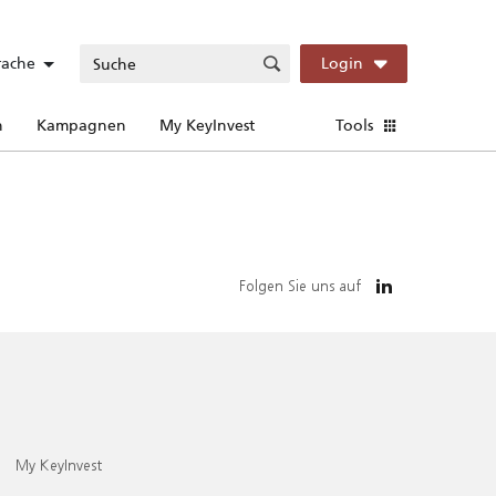
rache
Login
n
Kampagnen
My KeyInvest
Tools
Folgen Sie uns auf
My KeyInvest