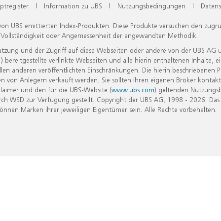
ptregister
|
Information zu UBS
|
Nutzungsbedingungen
|
Datens
 von UBS emittierten Index-Produkten. Diese Produkte versuchen den zugr
, Vollständigkeit oder Angemessenheit der angewandten Methodik.
Nutzung und der Zugriff auf diese Webseiten oder andere von der UBS AG 
eitgestellte verlinkte Webseiten und alle hierin enthaltenen Inhalte, e
allen anderen veröffentlichten Einschränkungen. Die hierin beschriebenen
n von Anlegern verkauft werden. Sie sollten Ihren eigenen Broker kontakt
laimer und den für die UBS-Website (
www.ubs.com
) geltenden Nutzungs
h WSD zur Verfügung gestellt. Copyright der UBS AG, 1998 - 2026. Das
nen Marken ihrer jeweiligen Eigentümer sein. Alle Rechte vorbehalten.