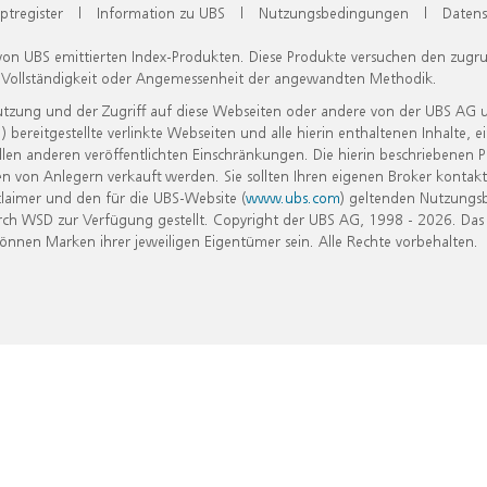
ptregister
|
Information zu UBS
|
Nutzungsbedingungen
|
Datens
 von UBS emittierten Index-Produkten. Diese Produkte versuchen den zugr
, Vollständigkeit oder Angemessenheit der angewandten Methodik.
Nutzung und der Zugriff auf diese Webseiten oder andere von der UBS AG 
eitgestellte verlinkte Webseiten und alle hierin enthaltenen Inhalte, e
allen anderen veröffentlichten Einschränkungen. Die hierin beschriebenen
n von Anlegern verkauft werden. Sie sollten Ihren eigenen Broker kontakt
laimer und den für die UBS-Website (
www.ubs.com
) geltenden Nutzungs
h WSD zur Verfügung gestellt. Copyright der UBS AG, 1998 - 2026. Das
nen Marken ihrer jeweiligen Eigentümer sein. Alle Rechte vorbehalten.