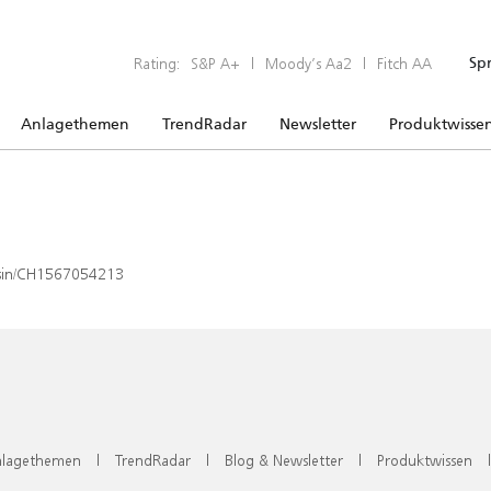
Rating:
S&P A+
|
Moody’s Aa2
|
Fitch AA
Sp
Anlagethemen
TrendRadar
Newsletter
Produktwisse
x/isin/CH1567054213
lagethemen
|
TrendRadar
|
Blog & Newsletter
|
Produktwissen
|