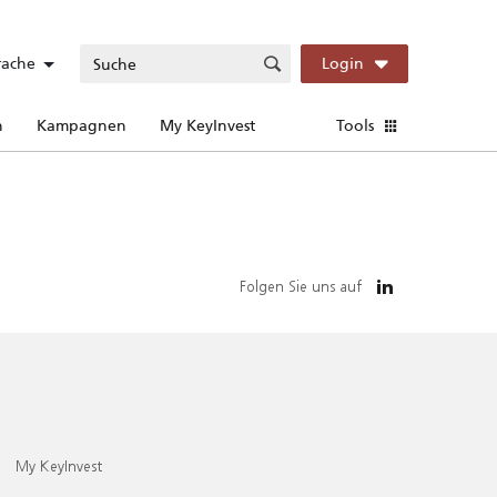
rache
Login
n
Kampagnen
My KeyInvest
Tools
Folgen Sie uns auf
My KeyInvest