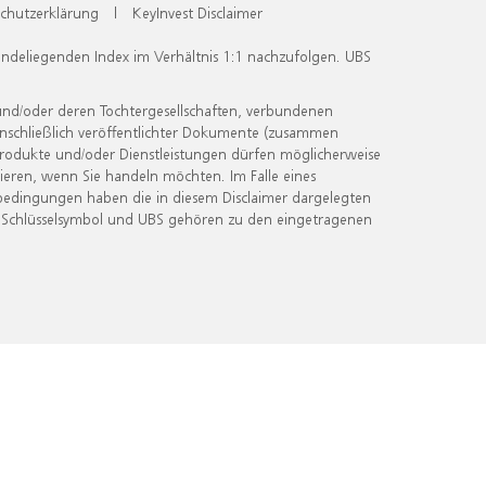
chutzerklärung
|
KeyInvest Disclaimer
undeliegenden Index im Verhältnis 1:1 nachzufolgen. UBS
und/oder deren Tochtergesellschaften, verbundenen
inschließlich veröffentlichter Dokumente (zusammen
 Produkte und/oder Dienstleistungen dürfen möglicherweise
ieren, wenn Sie handeln möchten. Im Falle eines
bedingungen haben die in diesem Disclaimer dargelegten
 Schlüsselsymbol und UBS gehören zu den eingetragenen