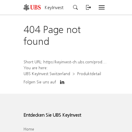
KeyInvest
404 Page not
found
Short URL:
https://keyinvest-ch.ubs.com/produkt/detail/index/isin/CH1567054544
You are here:
UBS KeyInvest Switzerland
Produktdetail
Folgen Sie uns auf
Entdecken Sie UBS KeyInvest
Home