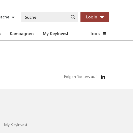
rache
Login
n
Kampagnen
My KeyInvest
Tools
Folgen Sie uns auf
My KeyInvest