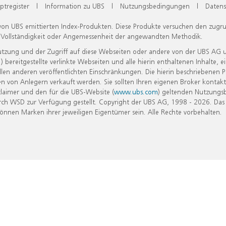
ptregister
|
Information zu UBS
|
Nutzungsbedingungen
|
Datens
 von UBS emittierten Index-Produkten. Diese Produkte versuchen den zugr
, Vollständigkeit oder Angemessenheit der angewandten Methodik.
Nutzung und der Zugriff auf diese Webseiten oder andere von der UBS AG 
eitgestellte verlinkte Webseiten und alle hierin enthaltenen Inhalte, e
allen anderen veröffentlichten Einschränkungen. Die hierin beschriebenen
n von Anlegern verkauft werden. Sie sollten Ihren eigenen Broker kontakt
laimer und den für die UBS-Website (
www.ubs.com
) geltenden Nutzungs
h WSD zur Verfügung gestellt. Copyright der UBS AG, 1998 - 2026. Das
nen Marken ihrer jeweiligen Eigentümer sein. Alle Rechte vorbehalten.