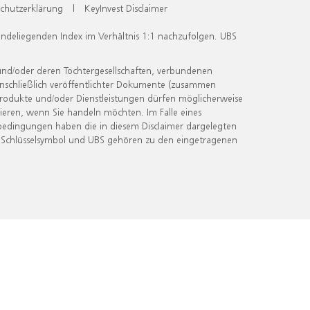
chutzerklärung
|
KeyInvest Disclaimer
undeliegenden Index im Verhältnis 1:1 nachzufolgen. UBS
und/oder deren Tochtergesellschaften, verbundenen
inschließlich veröffentlichter Dokumente (zusammen
 Produkte und/oder Dienstleistungen dürfen möglicherweise
ieren, wenn Sie handeln möchten. Im Falle eines
bedingungen haben die in diesem Disclaimer dargelegten
 Schlüsselsymbol und UBS gehören zu den eingetragenen