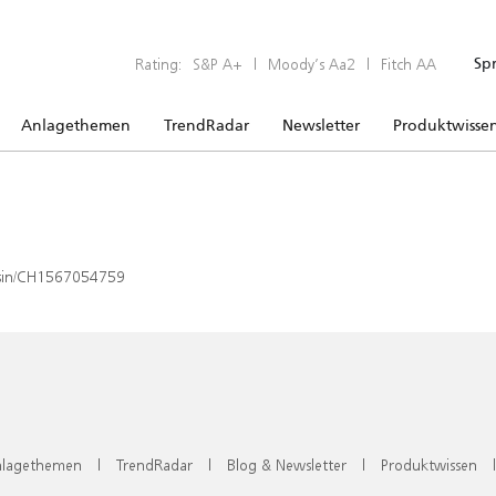
Rating:
S&P A+
|
Moody’s Aa2
|
Fitch AA
Sp
Anlagethemen
TrendRadar
Newsletter
Produktwisse
x/isin/CH1567054759
lagethemen
|
TrendRadar
|
Blog & Newsletter
|
Produktwissen
|