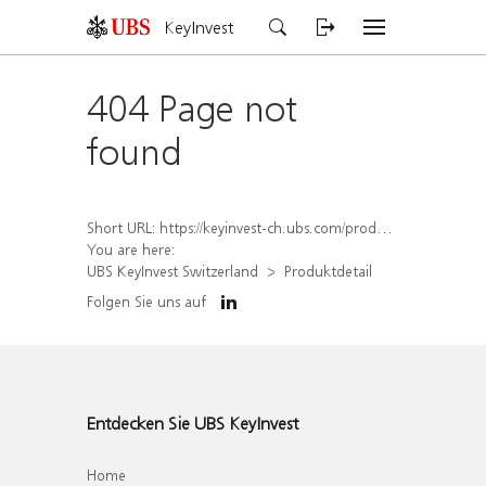
KeyInvest
404 Page not
found
Short URL:
https://keyinvest-ch.ubs.com/produkt/detail/index/isin/CH1567055004
You are here:
UBS KeyInvest Switzerland
Produktdetail
Folgen Sie uns auf
Entdecken Sie UBS KeyInvest
Home