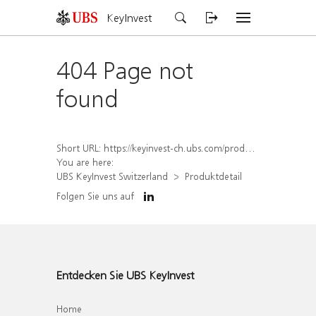
KeyInvest
404 Page not
found
Short URL:
https://keyinvest-ch.ubs.com/produkt/detail/index/isin/CH1567055053
You are here:
UBS KeyInvest Switzerland
Produktdetail
Folgen Sie uns auf
Entdecken Sie UBS KeyInvest
Home