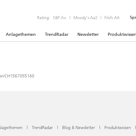
Rating:
S&P A+
|
Moody’s Aa2
|
Fitch AA
Sp
Anlagethemen
TrendRadar
Newsletter
Produktwisse
x/isin/CH1567055160
lagethemen
|
TrendRadar
|
Blog & Newsletter
|
Produktwissen
|