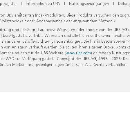
ptregister
|
Information zu UBS
|
Nutzungsbedingungen
|
Datens
 von UBS emittierten Index-Produkten. Diese Produkte versuchen den zugr
, Vollständigkeit oder Angemessenheit der angewandten Methodik.
Nutzung und der Zugriff auf diese Webseiten oder andere von der UBS AG 
eitgestellte verlinkte Webseiten und alle hierin enthaltenen Inhalte, e
allen anderen veröffentlichten Einschränkungen. Die hierin beschriebenen
n von Anlegern verkauft werden. Sie sollten Ihren eigenen Broker kontakt
laimer und den für die UBS-Website (
www.ubs.com
) geltenden Nutzungs
h WSD zur Verfügung gestellt. Copyright der UBS AG, 1998 - 2026. Das
nen Marken ihrer jeweiligen Eigentümer sein. Alle Rechte vorbehalten.