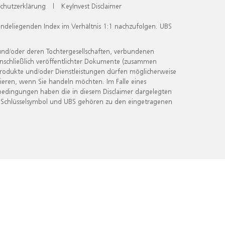
chutzerklärung
|
KeyInvest Disclaimer
undeliegenden Index im Verhältnis 1:1 nachzufolgen. UBS
und/oder deren Tochtergesellschaften, verbundenen
inschließlich veröffentlichter Dokumente (zusammen
 Produkte und/oder Dienstleistungen dürfen möglicherweise
ieren, wenn Sie handeln möchten. Im Falle eines
bedingungen haben die in diesem Disclaimer dargelegten
 Schlüsselsymbol und UBS gehören zu den eingetragenen