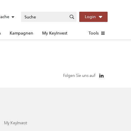
rache
Login
n
Kampagnen
My KeyInvest
Tools
Folgen Sie uns auf
My KeyInvest