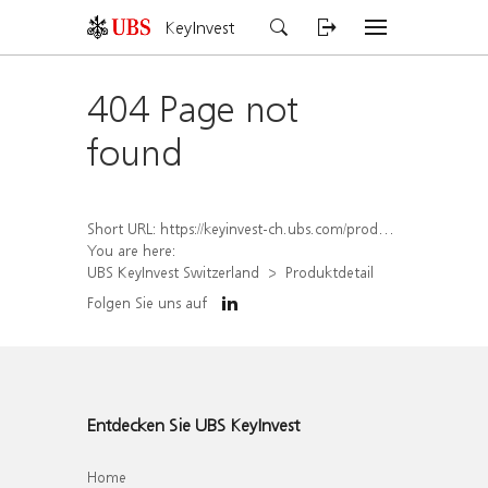
KeyInvest
404 Page not
found
Short URL:
https://keyinvest-ch.ubs.com/produkt/detail/index/isin/CH1567055673
You are here:
UBS KeyInvest Switzerland
Produktdetail
Folgen Sie uns auf
Entdecken Sie UBS KeyInvest
Home