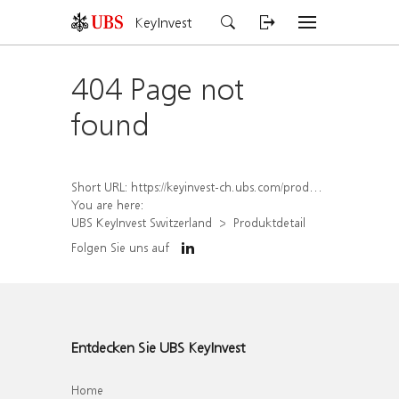
KeyInvest
404 Page not
found
Short URL:
https://keyinvest-ch.ubs.com/produkt/detail/index/isin/CH1567055954
You are here:
UBS KeyInvest Switzerland
Produktdetail
Folgen Sie uns auf
Entdecken Sie UBS KeyInvest
Home