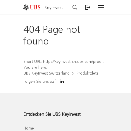
KeyInvest
404 Page not
found
Short URL:
https://keyinvest-ch.ubs.com/produkt/detail/index/isin/CH1567056291
You are here:
UBS KeyInvest Switzerland
Produktdetail
Folgen Sie uns auf
Entdecken Sie UBS KeyInvest
Home