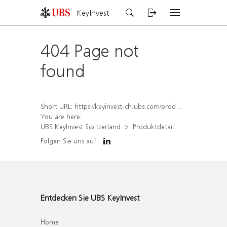
KeyInvest
404 Page not
found
Short URL:
https://keyinvest-ch.ubs.com/produkt/detail/index/isin/CH1567386516
You are here:
UBS KeyInvest Switzerland
Produktdetail
Folgen Sie uns auf
Entdecken Sie UBS KeyInvest
Home