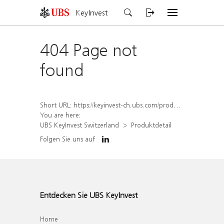
KeyInvest
404 Page not
found
Short URL:
https://keyinvest-ch.ubs.com/produkt/detail/index/isin/CH1567387035
You are here:
UBS KeyInvest Switzerland
Produktdetail
Folgen Sie uns auf
Entdecken Sie UBS KeyInvest
Home