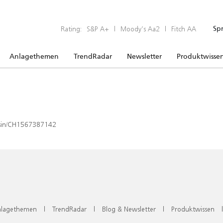
Rating:
S&P A+
|
Moody’s Aa2
|
Fitch AA
Sp
Anlagethemen
TrendRadar
Newsletter
Produktwisse
x/isin/CH1567387142
lagethemen
|
TrendRadar
|
Blog & Newsletter
|
Produktwissen
|