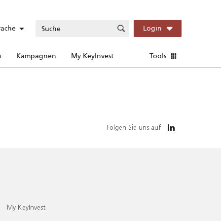
rache
Login
n
Kampagnen
My KeyInvest
Tools
Folgen Sie uns auf
My KeyInvest