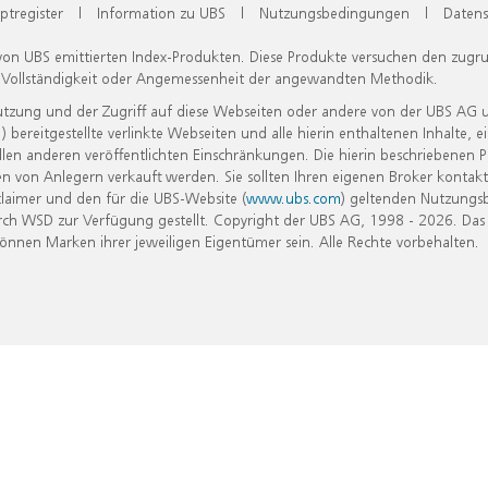
ptregister
|
Information zu UBS
|
Nutzungsbedingungen
|
Datens
 von UBS emittierten Index-Produkten. Diese Produkte versuchen den zugr
, Vollständigkeit oder Angemessenheit der angewandten Methodik.
Nutzung und der Zugriff auf diese Webseiten oder andere von der UBS AG 
eitgestellte verlinkte Webseiten und alle hierin enthaltenen Inhalte, e
allen anderen veröffentlichten Einschränkungen. Die hierin beschriebenen
n von Anlegern verkauft werden. Sie sollten Ihren eigenen Broker kontakt
laimer und den für die UBS-Website (
www.ubs.com
) geltenden Nutzungs
h WSD zur Verfügung gestellt. Copyright der UBS AG, 1998 - 2026. Das
nen Marken ihrer jeweiligen Eigentümer sein. Alle Rechte vorbehalten.