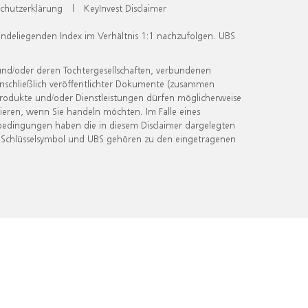
chutzerklärung
|
KeyInvest Disclaimer
undeliegenden Index im Verhältnis 1:1 nachzufolgen. UBS
und/oder deren Tochtergesellschaften, verbundenen
inschließlich veröffentlichter Dokumente (zusammen
 Produkte und/oder Dienstleistungen dürfen möglicherweise
ieren, wenn Sie handeln möchten. Im Falle eines
bedingungen haben die in diesem Disclaimer dargelegten
 Schlüsselsymbol und UBS gehören zu den eingetragenen