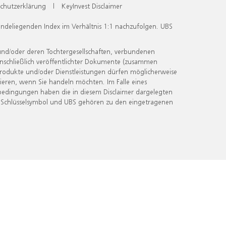
chutzerklärung
|
KeyInvest Disclaimer
undeliegenden Index im Verhältnis 1:1 nachzufolgen. UBS
und/oder deren Tochtergesellschaften, verbundenen
inschließlich veröffentlichter Dokumente (zusammen
 Produkte und/oder Dienstleistungen dürfen möglicherweise
ieren, wenn Sie handeln möchten. Im Falle eines
bedingungen haben die in diesem Disclaimer dargelegten
 Schlüsselsymbol und UBS gehören zu den eingetragenen