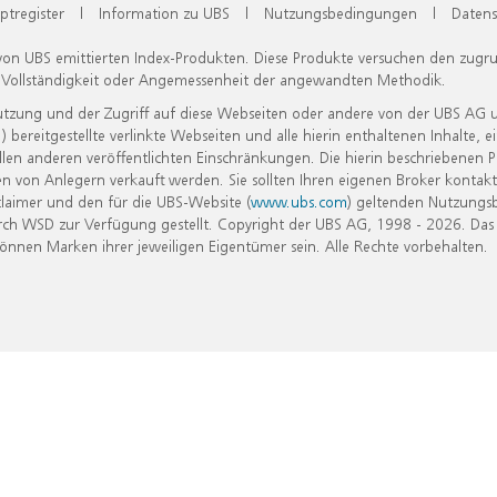
ptregister
|
Information zu UBS
|
Nutzungsbedingungen
|
Datens
 von UBS emittierten Index-Produkten. Diese Produkte versuchen den zugr
, Vollständigkeit oder Angemessenheit der angewandten Methodik.
Nutzung und der Zugriff auf diese Webseiten oder andere von der UBS AG 
eitgestellte verlinkte Webseiten und alle hierin enthaltenen Inhalte, e
allen anderen veröffentlichten Einschränkungen. Die hierin beschriebenen
n von Anlegern verkauft werden. Sie sollten Ihren eigenen Broker kontakt
laimer und den für die UBS-Website (
www.ubs.com
) geltenden Nutzungs
h WSD zur Verfügung gestellt. Copyright der UBS AG, 1998 - 2026. Das
nen Marken ihrer jeweiligen Eigentümer sein. Alle Rechte vorbehalten.