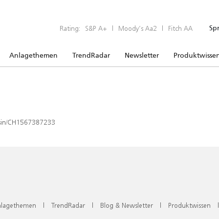
Rating:
S&P A+
|
Moody’s Aa2
|
Fitch AA
Sp
Anlagethemen
TrendRadar
Newsletter
Produktwisse
x/isin/CH1567387233
lagethemen
|
TrendRadar
|
Blog & Newsletter
|
Produktwissen
|