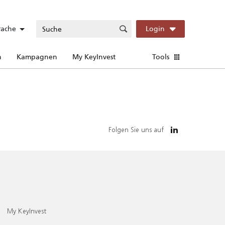
rache
Login
n
Kampagnen
My KeyInvest
Tools
Folgen Sie uns auf
My KeyInvest