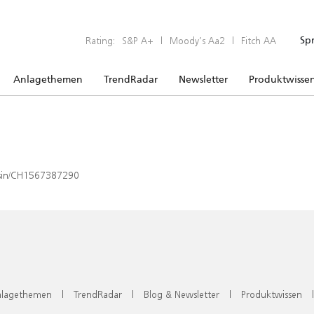
Rating:
S&P A+
|
Moody’s Aa2
|
Fitch AA
Sp
Anlagethemen
TrendRadar
Newsletter
Produktwisse
x/isin/CH1567387290
lagethemen
|
TrendRadar
|
Blog & Newsletter
|
Produktwissen
|