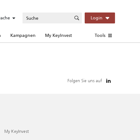
rache
Login
n
Kampagnen
My KeyInvest
Tools
Folgen Sie uns auf
My KeyInvest