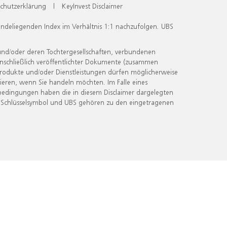
chutzerklärung
|
KeyInvest Disclaimer
undeliegenden Index im Verhältnis 1:1 nachzufolgen. UBS
und/oder deren Tochtergesellschaften, verbundenen
inschließlich veröffentlichter Dokumente (zusammen
 Produkte und/oder Dienstleistungen dürfen möglicherweise
ieren, wenn Sie handeln möchten. Im Falle eines
bedingungen haben die in diesem Disclaimer dargelegten
 Schlüsselsymbol und UBS gehören zu den eingetragenen