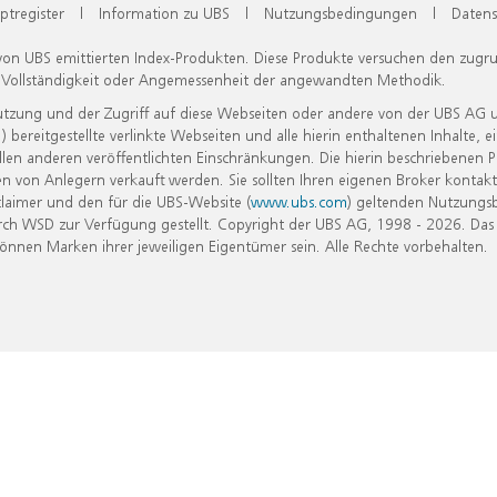
ptregister
|
Information zu UBS
|
Nutzungsbedingungen
|
Datens
 von UBS emittierten Index-Produkten. Diese Produkte versuchen den zugr
, Vollständigkeit oder Angemessenheit der angewandten Methodik.
Nutzung und der Zugriff auf diese Webseiten oder andere von der UBS AG 
eitgestellte verlinkte Webseiten und alle hierin enthaltenen Inhalte, e
allen anderen veröffentlichten Einschränkungen. Die hierin beschriebenen
n von Anlegern verkauft werden. Sie sollten Ihren eigenen Broker kontakt
laimer und den für die UBS-Website (
www.ubs.com
) geltenden Nutzungs
h WSD zur Verfügung gestellt. Copyright der UBS AG, 1998 - 2026. Das
nen Marken ihrer jeweiligen Eigentümer sein. Alle Rechte vorbehalten.