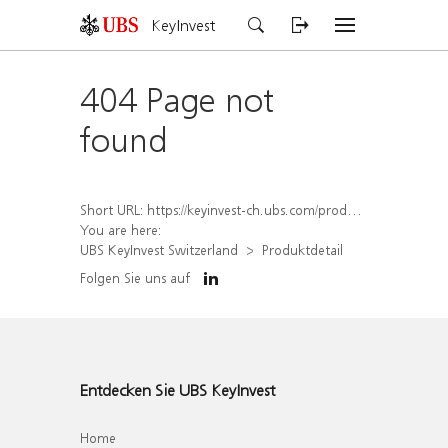
KeyInvest
404 Page not
found
Short URL:
https://keyinvest-ch.ubs.com/produkt/detail/index/isin/CH1567388165
You are here:
UBS KeyInvest Switzerland
Produktdetail
Folgen Sie uns auf
Entdecken Sie UBS KeyInvest
Home