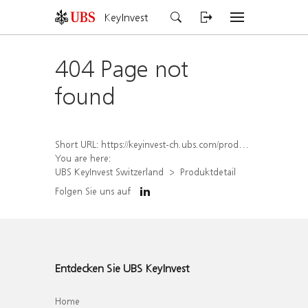
KeyInvest
404 Page not
found
Short URL:
https://keyinvest-ch.ubs.com/produkt/detail/index/isin/CH1567388728
You are here:
UBS KeyInvest Switzerland
Produktdetail
Folgen Sie uns auf
Entdecken Sie UBS KeyInvest
Home