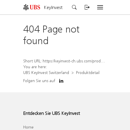
KeyInvest
404 Page not
found
Short URL:
https://keyinvest-ch.ubs.com/produkt/detail/index/isin/CH1567391110
You are here:
UBS KeyInvest Switzerland
Produktdetail
Folgen Sie uns auf
Entdecken Sie UBS KeyInvest
Home