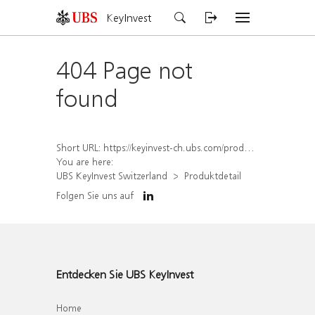
KeyInvest
404 Page not
found
Short URL:
https://keyinvest-ch.ubs.com/produkt/detail/index/isin/CH1567391292
You are here:
UBS KeyInvest Switzerland
Produktdetail
Folgen Sie uns auf
Entdecken Sie UBS KeyInvest
Home