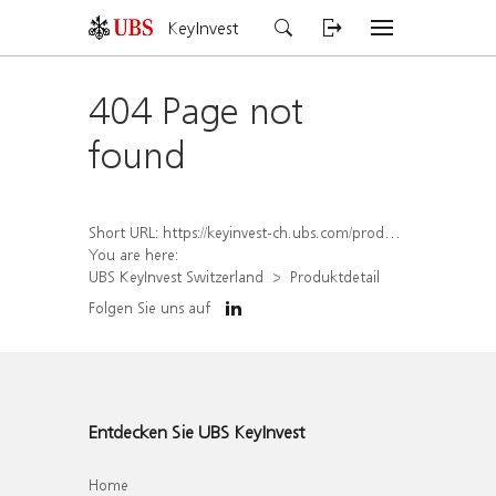
KeyInvest
404 Page not
found
Short URL:
https://keyinvest-ch.ubs.com/produkt/detail/index/isin/CH1567391383
You are here:
UBS KeyInvest Switzerland
Produktdetail
Folgen Sie uns auf
Entdecken Sie UBS KeyInvest
Home