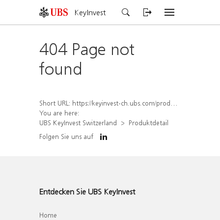
KeyInvest
404 Page not
found
Short URL:
https://keyinvest-ch.ubs.com/produkt/detail/index/isin/CH1567391565
You are here:
UBS KeyInvest Switzerland
Produktdetail
Folgen Sie uns auf
Entdecken Sie UBS KeyInvest
Home