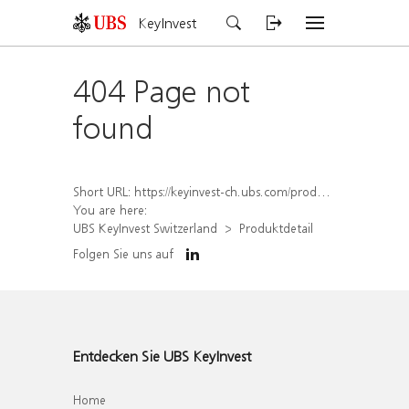
KeyInvest
404 Page not
found
Short URL:
https://keyinvest-ch.ubs.com/produkt/detail/index/isin/CH1567391847
You are here:
UBS KeyInvest Switzerland
Produktdetail
Folgen Sie uns auf
Entdecken Sie UBS KeyInvest
Home