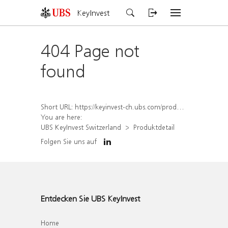
KeyInvest
404 Page not
found
Short URL:
https://keyinvest-ch.ubs.com/produkt/detail/index/isin/CH1567392225
You are here:
UBS KeyInvest Switzerland
Produktdetail
Folgen Sie uns auf
Entdecken Sie UBS KeyInvest
Home