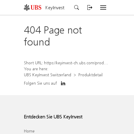
KeyInvest
404 Page not
found
Short URL:
https://keyinvest-ch.ubs.com/produkt/detail/index/isin/CH1567392514
You are here:
UBS KeyInvest Switzerland
Produktdetail
Folgen Sie uns auf
Entdecken Sie UBS KeyInvest
Home