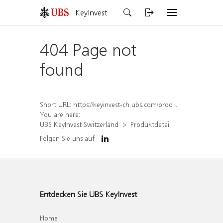
KeyInvest
404 Page not
found
Short URL:
https://keyinvest-ch.ubs.com/produkt/detail/index/isin/CH1567392795
You are here:
UBS KeyInvest Switzerland
Produktdetail
Folgen Sie uns auf
Entdecken Sie UBS KeyInvest
Home