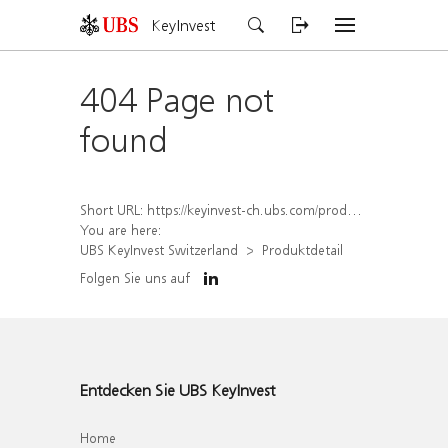
KeyInvest
404 Page not
found
Short URL:
https://keyinvest-ch.ubs.com/produkt/detail/index/isin/CH1567392811
You are here:
UBS KeyInvest Switzerland
Produktdetail
Folgen Sie uns auf
Entdecken Sie UBS KeyInvest
Home