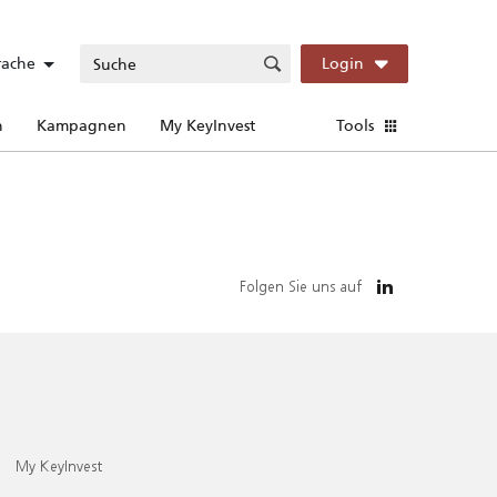
rache
Login
n
Kampagnen
My KeyInvest
Tools
Folgen Sie uns auf
My KeyInvest