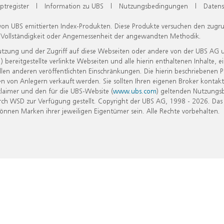
ptregister
|
Information zu UBS
|
Nutzungsbedingungen
|
Datens
 von UBS emittierten Index-Produkten. Diese Produkte versuchen den zugr
, Vollständigkeit oder Angemessenheit der angewandten Methodik.
Nutzung und der Zugriff auf diese Webseiten oder andere von der UBS AG 
eitgestellte verlinkte Webseiten und alle hierin enthaltenen Inhalte, e
allen anderen veröffentlichten Einschränkungen. Die hierin beschriebenen
n von Anlegern verkauft werden. Sie sollten Ihren eigenen Broker kontakt
laimer und den für die UBS-Website (
www.ubs.com
) geltenden Nutzungs
h WSD zur Verfügung gestellt. Copyright der UBS AG, 1998 - 2026. Das
nen Marken ihrer jeweiligen Eigentümer sein. Alle Rechte vorbehalten.