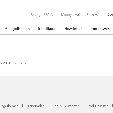
Rating:
S&P A+
|
Moody’s Aa2
|
Fitch AA
Sp
Anlagethemen
TrendRadar
Newsletter
Produktwisse
x/isin/CH1567392829
lagethemen
|
TrendRadar
|
Blog & Newsletter
|
Produktwissen
|