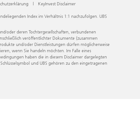
chutzerklärung
|
KeyInvest Disclaimer
undeliegenden Index im Verhältnis 1:1 nachzufolgen. UBS
und/oder deren Tochtergesellschaften, verbundenen
inschließlich veröffentlichter Dokumente (zusammen
 Produkte und/oder Dienstleistungen dürfen möglicherweise
ieren, wenn Sie handeln möchten. Im Falle eines
bedingungen haben die in diesem Disclaimer dargelegten
 Schlüsselsymbol und UBS gehören zu den eingetragenen